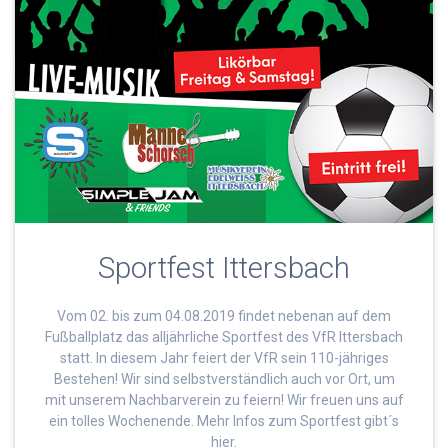
Sportfest Ittersbach
Vom 02. bis zum 04.08.2019 findet nebenan auf dem
Fußballplatz das alljährliche Sportfest des VfR Ittersbach
statt. In diesem Jahr feiert der VfR sein 110-jähriges
Bestehen! Wir sind selbstverständlich auch vor Ort, um
mit unserem Nachbarverein zu feiern! Wir freuen uns auf
ein tolles Wochenende. Mehr Infos zum Sportfest gibt´s
hier.