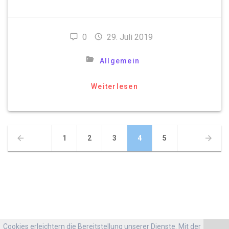
0
29. Juli 2019
Allgemein
Weiterlesen
Beitragsnavigation
Seite
Seite
Seite
Seite
Seite
1
2
3
4
5
Cookies erleichtern die Bereitstellung unserer Dienste. Mit der