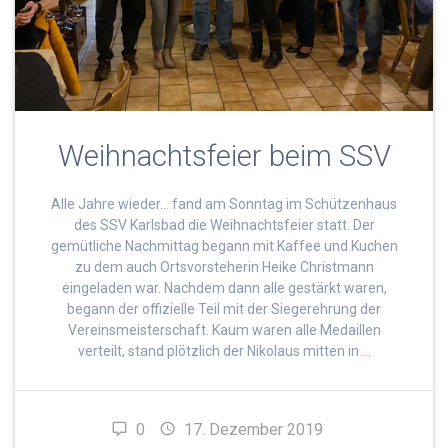
Weihnachtsfeier beim SSV
Alle Jahre wieder… fand am Sonntag im Schützenhaus
des SSV Karlsbad die Weihnachtsfeier statt. Der
gemütliche Nachmittag begann mit Kaffee und Kuchen
zu dem auch Ortsvorsteherin Heike Christmann
eingeladen war. Nachdem dann alle gestärkt waren,
begann der offizielle Teil mit der Siegerehrung der
Vereinsmeisterschaft. Kaum waren alle Medaillen
verteilt, stand plötzlich der Nikolaus mitten in …
0
17. Dezember 2019