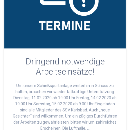
Dringend notwendige
Arbeitseinsätze!
Um unsere Schießsportanlage weiterhin in Schuss zu
halten, brauchen wir wieder tatkräftige Unterstützung:
Dienstag, 11.02.2020 ab 19:00 Uhr Freitag, 14.02.2020 ab
19:00 Uhr Samstag, 15.02.2020 ab 9:00 Uhr Eingeladen
sind alle Mitglieder des SSV Karlsbad. Auch „neue
Gesichter“ sind willkommen. Um ein zügiges Durchführen
der Arbeiten zu gewährleisten, bitten wir um zahlreiches
Erscheinen. Die Lufthalle, …