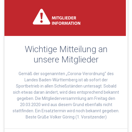
Wichtige Mitteilung an
unsere Mitglieder
Gemäß der sogenannten „Corona-Verordnung“ des
Landes Baden-Württemberg ist ab sofort der
Sportbetrieb in allen Schießständen untersagt. Sobald
sich etwas daran ändert, wird dies entsprechend bekannt
gegeben. Die Mitgliederversammlung am Freitag den
20.03.2020 wird aus diesem Grund ebenfalls nicht
stattfinden. Ein Ersatztermin wird noch bekannt gegeben.
Beste Grüße Volker Göring (1. Vorsitzender)