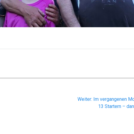
Nächster
Weiter:
Im vergangenen Mo
Beitrag:
13 Startern – da