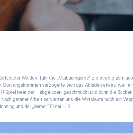
arlsbader Wäldern fuhr die „Maibaumgarde“ zielstrebig zum aus
s. Dort angekommen verzögerte sich das Abladen etwas, weil e
?! Spiel beendet … abgeladen, geschmückt und dann die Backe
 Nach getaner Arbeit servierten uns die Wirtsleute noch ein Vesp
Henning und der „Gamer“ Elmar. H.B.