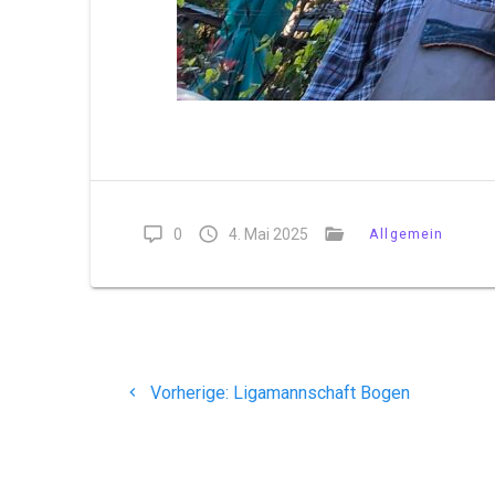
0
4. Mai 2025
Allgemein
Beitragsnavigation
Vorheriger
Vorherige:
Ligamannschaft Bogen
Beitrag: