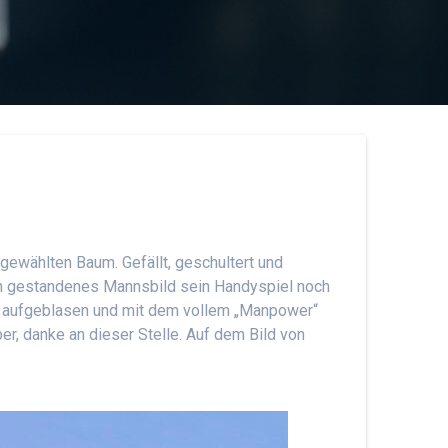
gewählten Baum. Gefällt, geschultert und
in gestandenes Mannsbild sein Handyspiel noch
n aufgeblasen und mit dem vollem „Manpower“
er, danke an dieser Stelle. Auf dem Bild von