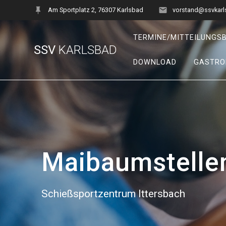
Skip
Am Sportplatz 2, 76307 Karlsbad
vorstand@ssvkarl
to
content
TERMINE/MITTEILUNGS
SSV
KARLSBAD
DOWNLOAD
GASTRO
Maibaumstelle
Schießsportzentrum Ittersbach